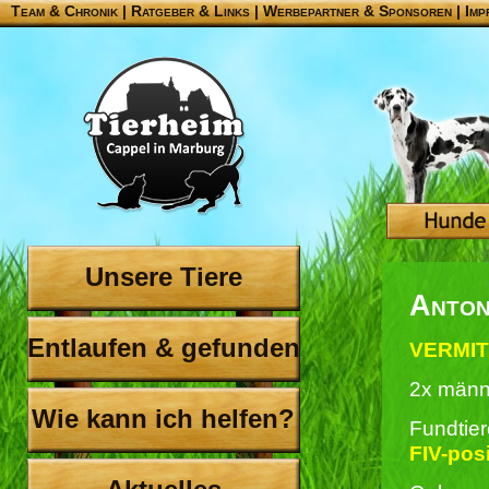
Team & Chronik
|
Ratgeber & Links
|
Werbepartner & Sponsoren
|
Imp
Unsere Tiere
Anton
Entlaufen & gefunden
VERMIT
2x männ
Wie kann ich helfen?
Fundtie
FIV-posi