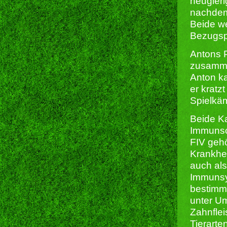
neugieri
nachdem 
Beide we
Bezugspe
Antons P
zusammen
Anton k
er kratz
Spielkä
Beide Ka
Immunsc
FIV gehö
Krankhei
auch al
Immunsy
bestimm
unter U
Zahnflei
Tierarte