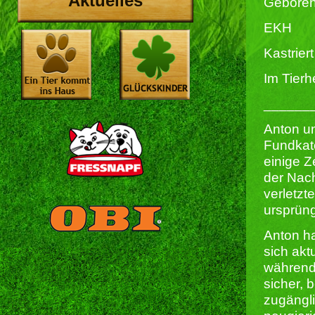
Aktuelles
Geboren
EKH
Kastriert 
Im Tierh
______
Anton u
Fundkate
einige Z
der Nach
verletzt
ursprüng
Anton ha
sich akt
während 
sicher, 
zugängli