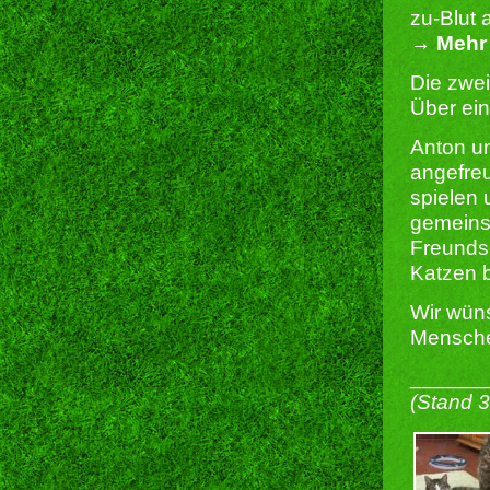
zu-Blut 
→ Mehr 
Die zwei
Über ein
Anton un
angefreu
spielen 
gemeins
Freundsc
Katzen b
Wir wün
Mensche
______
(Stand 