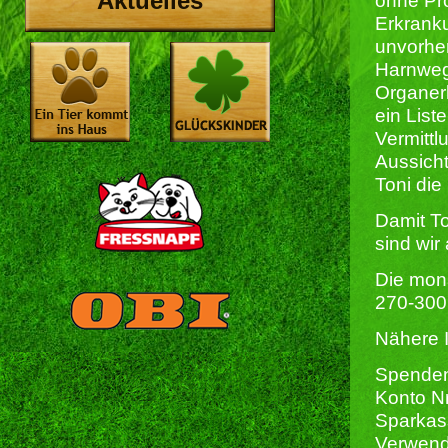
Aktuelles
ohne Pr
Erkrank
unvorhe
Harnweg
Organer
ein List
Vermittl
Aussicht
Toni di
Damit To
sind wir
Die mona
270-300 
Nähere I
Spenden
Konto N
Sparkas
Verwend