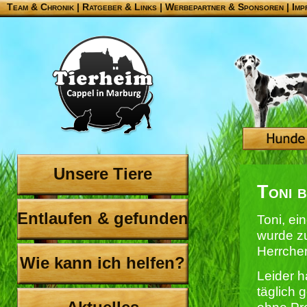
Team & Chronik
|
Ratgeber & Links
|
Werbepartner & Sponsoren
|
Imp
Unsere Tiere
Toni b
Entlaufen & gefunden
Toni, ei
wurde zu
Herrchen
Wie kann ich helfen?
Leider h
täglich 