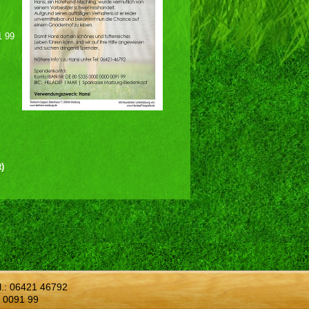
1 99
)
l.:
06421 46792
 0091 99