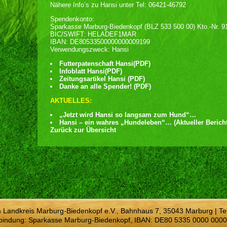
Nähere Info’s zu Hansi unter Tel: 06421-46792
Spendenkonto:
Sparkasse Marburg-Biedenkopf (BLZ 533 500 00) Kto.-Nr. 9
BIC/SWIFT: HELADEF1MAR
IBAN: DE80533500000000009199
Verwendungszweck: Hansi
Futterpatenschaft Hansi(PDF)
Infoblatt Hansi(PDF)
Zeitungsartikel Hansi (PDF)
Danke an alle Spender!
(PDF)
AKTUELLES:
„Jetzt wird Hansi so langsam zum Hund“…
Hansi – ein wahres „Hundeleben“… (Aktueller Bericht
Zurück zur Übersicht
m Landkreis Marburg-Biedenkopf e.V., Bahnhaus 7, 35043 Marburg | Te
bindung: Sparkasse Marburg-Biedenkopf, IBAN: DE80 5335 0000 0000