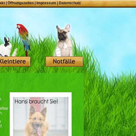
akt
|
Öffnungszeiten
|
Impressum
|
Datenschutz
m
elbar
n.
n
d