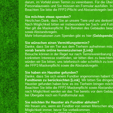
darum, im Vorfeld einen Termin zu vereinbaren. Für die Über
Personalausweis und Sie müssen ein Formular ausfüllen. In 
Beachten Sie bitte die FFP2-Pflicht und Abstandsregeln be
Sie möchten etwas spenden?
Herzlichen Dank, dass Sie an unsere Tiere und uns denken!
Nach Möglichkeit bitten wir insbesondere bei Sach- und Fut
Hier gilt die Maskenpflicht. Bei Betreten des Gebäudes bea
sowie Abstandsregeln.
Mehr Informationen zum Spenden gibt es hier (
Geldspende
Sie wünschen einen Vermittlungstermin?
Danke, dass Sie ein Tier aus dem Tierheim aufnehmen mö
vorab bereits online kennenzulernen [Link]!
Besuche können in der Regel nur nach Terminvereinbarung (
konkretem Interesse stattfinden, wir bitten dies zu beachte
würden wir Sie bitten, uns telefonisch oder schriftlich zu kon
die FFP2-Maskenpflicht sowie die Abstandsregeln.
Sie haben ein Haustier gefunden?
Danke, dass Sie sich einem Fundtier angenommen haben! Ge
Fundtieren zu berücksichten [Link]
. Wir bitten Sie dringe
Haustier gefunden haben bzw. es ins Tierheim bringen möch
Beachten Sie bitte die FFP2-Maskenpflicht sowie Abstands
nach Möglichkeit werden wir das Tier bereits vor dem Gebä
bei Übergabe noch ein Fundformular aus.
Sie möchten Ihr Haustier als Fundtier abholen?
Wir freuen uns, wenn ein Fundtier von seinen Menschen abge
Möglichkeit immer, bevor Sie vorbeikommen.