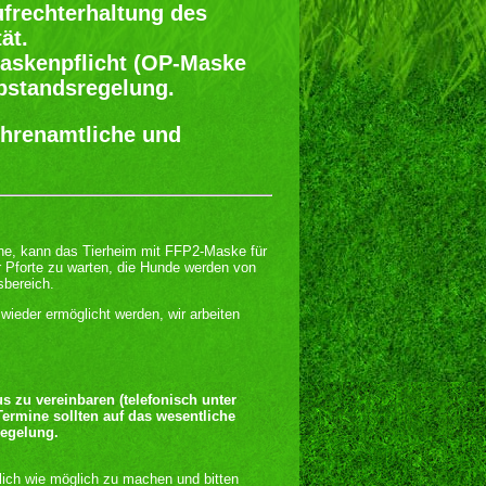
ufrechterhaltung des
ät.
Maskenpflicht (OP-Maske
bstandsregelung.
Ehrenamtliche und
che, kann das Tierheim mit FFP2-Maske für
r Pforte zu warten, die Hunde werden von
sbereich.
wieder ermöglicht werden, wir arbeiten
s zu vereinbaren (telefonisch unter
ermine sollten auf das wesentliche
Regelung.
glich wie möglich zu machen und bitten