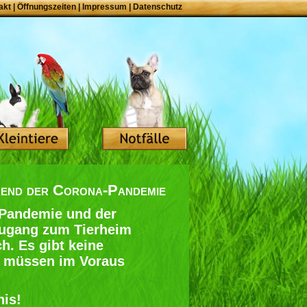
akt
|
Öffnungszeiten
|
Impressum
|
Datenschutz
rend der Corona-Pandemie
-Pandemie und der
 Zugang zum Tierheim
h. Es gibt keine
e müssen im Voraus
nis!