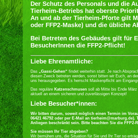
Der Schutz des Personals und die A
Tierheim-Betriebs hat oberste Priorit
An und ab der Tierheim-Pforte gilt 
oder FFP2-Maske) und die übliche A
Bei Betreten des Gebäudes gilt für 
BesucherInnen die FFP2-Pflicht!
Liebe Ehrenamtliche:
Das
„Gassi-Gehen“
findet weiterhin statt. Je nach Abspra
diesen Zweck betreten werden, sonst bitten wir Euch, an de
uns herausgegeben. Es herrscht Maskenpflicht am Eingang
Das reguläre
Katzenschmusen
soll ab Mitte bis Ende März 
aktuell an einem sicheren und zuverlässigen Konzept!
Liebe Besucher*innen:
Wir bitten darum, soweit möglich einen Termin im Vorau
06421 46792 oder per E-Mail an tierheim@marburg.de). T
Anliegen beschränkt sein. Bitte beachten Sie die FFP2-
Sie müssen Ihr Tier abgeben?
Wir bemühen uns, die Situation für Sie und Ihr Tier so erträ