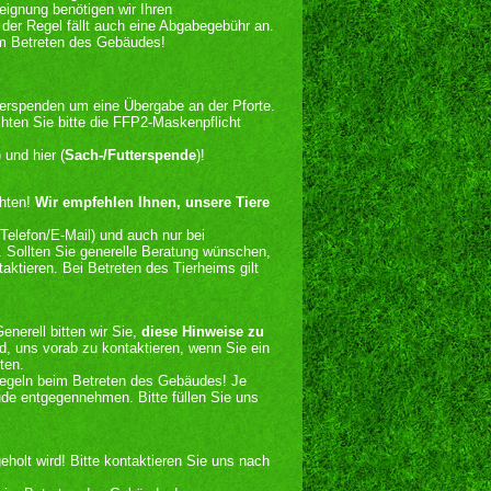
eignung benötigen wir Ihren
der Regel fällt auch eine Abgabegebühr an.
im Betreten des Gebäudes!
terspenden um eine Übergabe an der Pforte.
chten Sie bitte die FFP2-Maskenpflicht
) und hier (
Sach-/Futterspende
)!
chten!
Wir empfehlen Ihnen, unsere Tiere
Telefon/E-Mail) und auch nur bei
n. Sollten Sie generelle Beratung wünschen,
taktieren. Bei Betreten des Tierheims gilt
nerell bitten wir Sie,
diese Hinweise zu
nd, uns vorab zu kontaktieren, wenn Sie ein
ten.
regeln beim Betreten des Gebäudes! Je
ude entgegennehmen. Bitte füllen Sie uns
holt wird! Bitte kontaktieren Sie uns nach