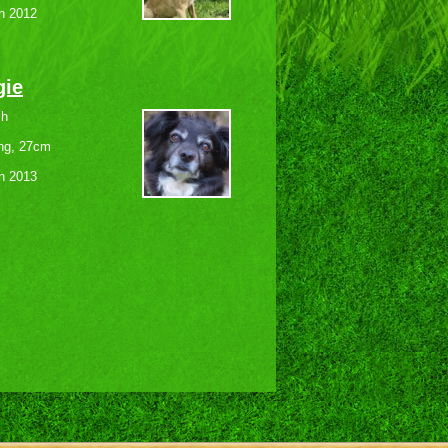
n 2012
gie
ch
ing, 27cm
n 2013