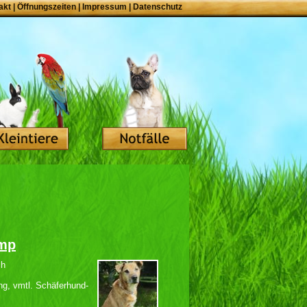
akt
|
Öffnungszeiten
|
Impressum
|
Datenschutz
mp
ch
ng, vmtl. Schäferhund-