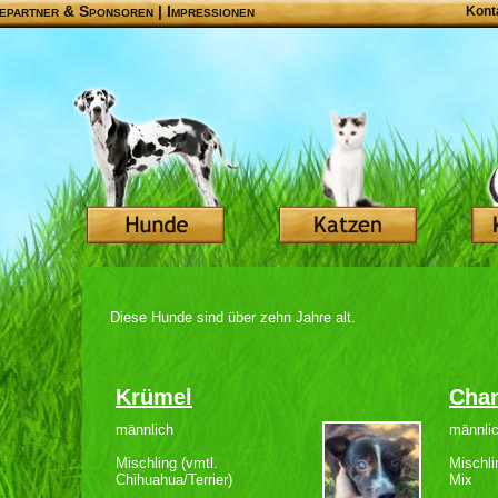
epartner & Sponsoren
|
Impressionen
Kont
Diese Hunde sind über zehn Jahre alt.
Krümel
Cha
männlich
männli
Mischling (vmtl.
Mischli
Chihuahua/Terrier)
Mix