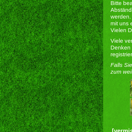
Bitte be
Abständ
werden. 
mit uns 
Vielen 
Viele ve
Denken S
registri
Falls Si
zum wei
[vermi