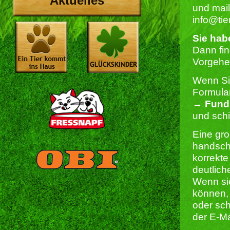
Aktuelles
und mail
info@tie
Sie hab
Dann fi
Vorgehe
Wenn Sie
Formular
→
Fund
und schi
Eine gro
handschr
korrekte
deutlich
Wenn si
können, 
oder sch
der E-Ma