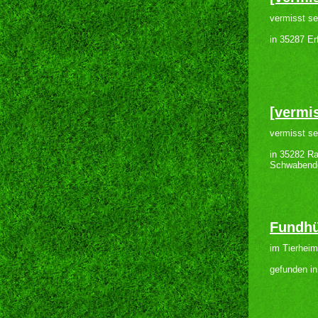
vermisst se
in 35287 Er
[vermis
vermisst se
in 35282 R
Schwabend
Fundhü
im Tierheim
gefunden i