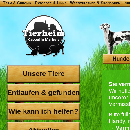
Team & Chronik
|
Ratgeber & Links
|
Werbepartner & Sponsoren
|
Imp
Unsere Tiere
Sie ver
Wir helf
Entlaufen & gefunden
unserer 
Vermiss
Wie kann ich helfen?
Bitte fü
Handy, n
→
Verm