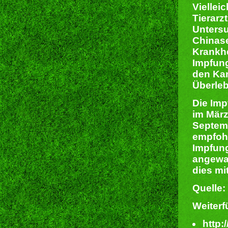
Viellei
Tierarz
Unters
Chinas
Krankhe
Impfung
den Kan
Überle
Die Imp
im März
Septem
empfohl
Impfung
angewan
dies mit
Quelle:
Weiterf
http: