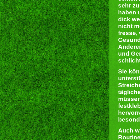
sehr zu
haben u
dick we
nicht m
fresse,
Gesunde
Anderen
und Gen
schlich
Sie kön
unterst
Streich
täglich
müssen 
festkle
hervorr
besonde
Auch we
Routine