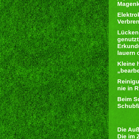
Magenk
Elektro
Verbren
Lücken 
genutzt
Erkundu
lauern 
Kleine
„bearbe
Reinigu
nie in 
Beim Sc
Schubf
Die Auß
Die im 