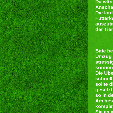
Da wär
Anschaf
Die lau
Futterk
auszut
der Tie
Bitte b
Umzug 
stressi
können 
Die Übe
schnell
sollte 
gesetz
so in d
Am best
komplet
Sie es 