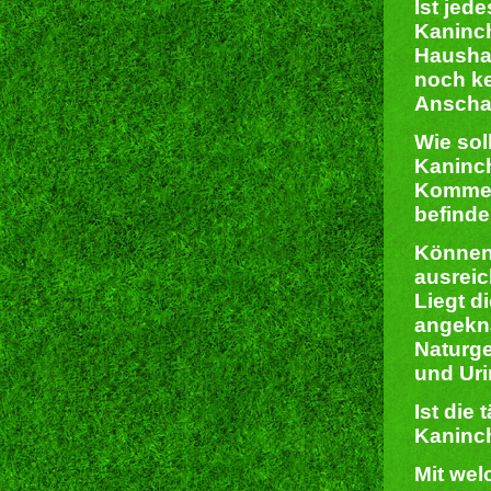
Ist jed
Kaninch
Haushal
noch ke
Anschaf
Wie sol
Kaninch
Kommen
befinde
Können 
ausreic
Liegt d
angekn
Naturge
und Uri
Ist die
Kaninch
Mit wel