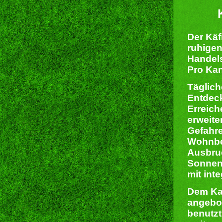
Der Käf
ruhigen
Handels
Pro Kan
Täglich
Entdec
Erreich
erweite
Gefahre
Wohnber
Ausbruc
Sonnene
mit int
Dem Kan
angebo
benutzt