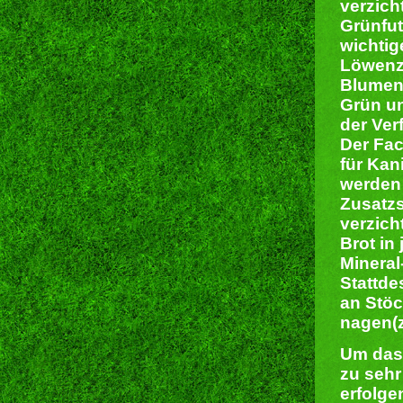
verzich
Grünfut
wichtig
Löwenza
Blumenk
Grün un
der Ver
Der Fac
für Kan
werden 
Zusatzs
verzich
Brot in
Mineral
Stattde
an Stöc
nagen(z
Um das
zu sehr
erfolge