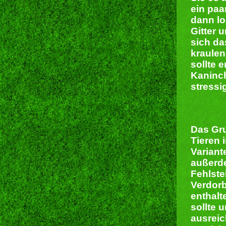
ein paa
dann lo
Gitter 
sich da
kraulen
sollte 
Kaninch
stressi
Das Gru
Tieren 
Variant
außerde
Fehlste
Verdorb
enthalt
sollte 
ausreic