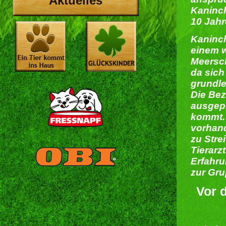
Aktuelles
Kaninch
10 Jahr
Kaninch
einem w
Meersch
da sich
grundl
Die Bez
ausgep
kommt. 
vorhan
zu Stre
Tierarz
Erfahru
zur Gru
Vor 