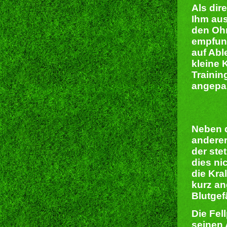
Als dir
Ihm aus
den Ohr
empfun
auf Abl
kleine 
Trainin
angepas
Neben d
andere
der ste
dies ni
die Kra
kurz an
Blutgef
Die Fel
seinen