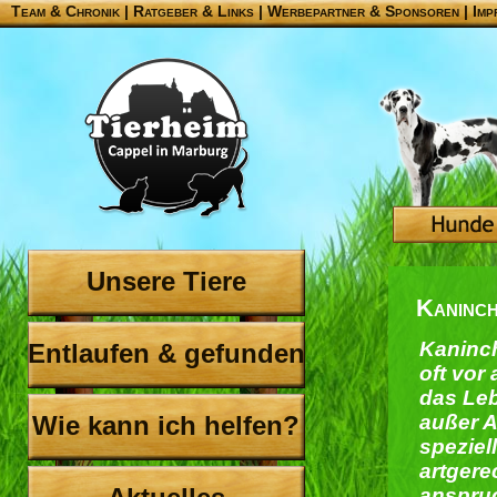
Team & Chronik
|
Ratgeber & Links
|
Werbepartner & Sponsoren
|
Imp
Unsere Tiere
Kaninch
Kaninch
Entlaufen & gefunden
oft vor
das Leb
Wie kann ich helfen?
außer A
speziel
artgere
anspruc