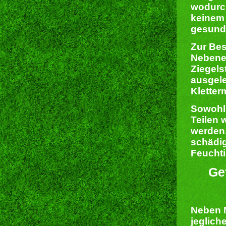
wodurch
keinem 
gesundh
Zur Bes
Nebenef
Ziegels
ausgele
Kletter
Sowohl 
Teilen 
werden.
schädig
Feuchti
Ge
Neben 
jeglich