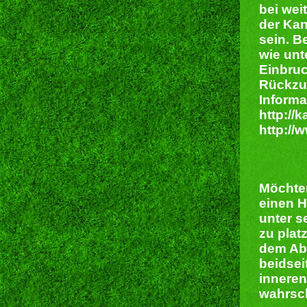
bei wei
der Kan
sein. B
wie unt
Einbruc
Rückzu
Informa
http://
http://
Möchten
einen H
unter s
zu plat
dem Ab
beidsei
innere
wahrsch