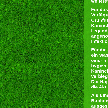
weitere
Für das
Verfügu
Grünfut
Kaninc
liegend
angeno
Infekti
Für di
ein Was
einer m
hygieni
Kaninch
verbieg
Der Nap
die Akt
Als Ein
Bucheng
ausgest