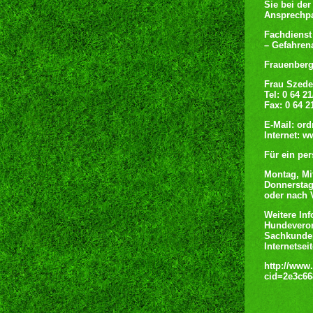
Sie bei der
Ansprechpa
Fachdiens
– Gefahren
Frauenberg
Frau Szede
Tel: 0 64 21
Fax: 0 64 2
E-Mail: or
Internet:
ww
Für ein per
Montag, Mi
Donnerstag
oder nach 
Weitere In
Hundeveror
Sachkundep
Internetse
http://www
cid=2e3c6