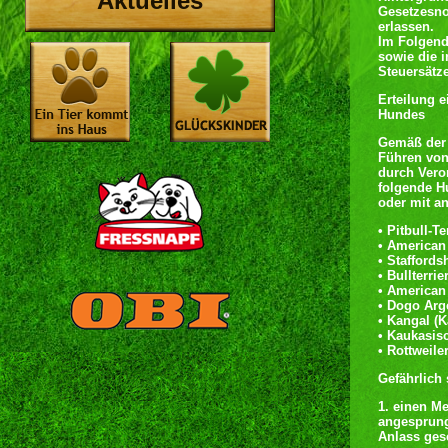
Aktuelles
Gesetzesno
erlassen.
Im Folgend
sowie die 
Steuersätze
Erteilung e
Hundes
Gemäß der 
Führen von
durch Vero
folgende H
oder mit a
• Pitbull-T
• American 
• Staffordsh
• Bullterrie
• American
• Dogo Arg
• Kangal (
• Kaukasis
• Rottweile
Gefährlich
1. einen M
angesprung
Anlass ges