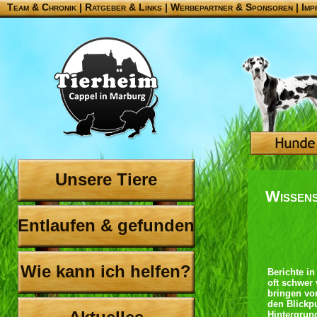
Team & Chronik
|
Ratgeber & Links
|
Werbepartner & Sponsoren
|
Imp
Unsere Tiere
Wissen
Entlaufen & gefunden
Wie kann ich helfen?
Berichte i
oft schwer 
bringen vo
den Blickp
Hintergrun