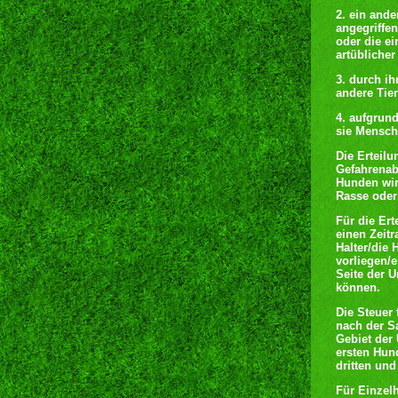
2. ein ande
angegriffe
oder die e
artübliche
3. durch ih
andere Tier
4. aufgrund
sie Mensch
Die Erteilu
Gefahrenab
Hunden wir
Rasse oder 
Für die Ert
einen Zeitr
Halter/die
vorliegen/e
Seite der U
können.
Die Steuer 
nach der S
Gebiet der 
ersten Hund
dritten un
Für Einzel