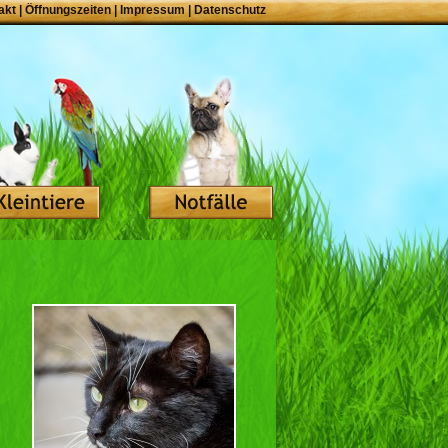
akt
|
Öffnungszeiten
|
Impressum
|
Datenschutz