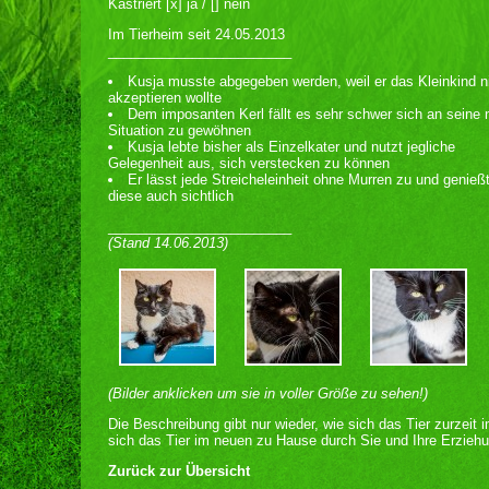
Kastriert [x] ja / [] nein
Im Tierheim seit 24.05.2013
________________________
Kusja musste abgegeben werden, weil er das Kleinkind n
akzeptieren wollte
Dem imposanten Kerl fällt es sehr schwer sich an seine 
Situation zu gewöhnen
Kusja lebte bisher als Einzelkater und nutzt jegliche
Gelegenheit aus, sich verstecken zu können
Er lässt jede Streicheleinheit ohne Murren zu und genieß
diese auch sichtlich
________________________
(Stand 14.06.2013)
(Bilder anklicken um sie in voller Größe zu sehen!)
Die Beschreibung gibt nur wieder, wie sich das Tier zurzeit 
sich das Tier im neuen zu Hause durch Sie und Ihre Erziehu
Zurück zur Übersicht