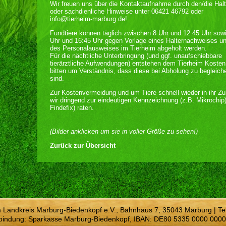
Wir freuen uns über die Kontaktaufnahme durch den/die Halt
oder sachdienliche Hinweise unter 06421 46792 oder
info@tierheim-marburg.de!
Fundtiere können täglich zwischen 8 Uhr und 12:45 Uhr sow
Uhr und 16:45 Uhr gegen Vorlage eines Halternachweises u
des Personalausweises im Tierheim abgeholt werden.
Für die nächtliche Unterbringung (und ggf. unaufschiebbare
tierärztliche Aufwendungen) entstehen dem Tierheim Kosten
bitten um Verständnis, dass diese bei Abholung zu begleich
sind.
Zur Kostenvermeidung und um Tiere schnell wieder in ihr Z
wir dringend zur eindeutigen Kennzeichnung (z.B. Mikrochip
Findefix) raten.
(Bilder anklicken um sie in voller Größe zu sehen!)
Zurück zur Übersicht
m Landkreis Marburg-Biedenkopf e.V., Bahnhaus 7, 35043 Marburg | Te
bindung: Sparkasse Marburg-Biedenkopf, IBAN: DE80 5335 0000 0000