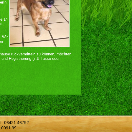
erIn
ie 14
nd
. Wir
en
uhause rückvermitteln zu können, möchten
) und Registrierung (z.B Tasso oder
l.:
06421 46792
 0091 99