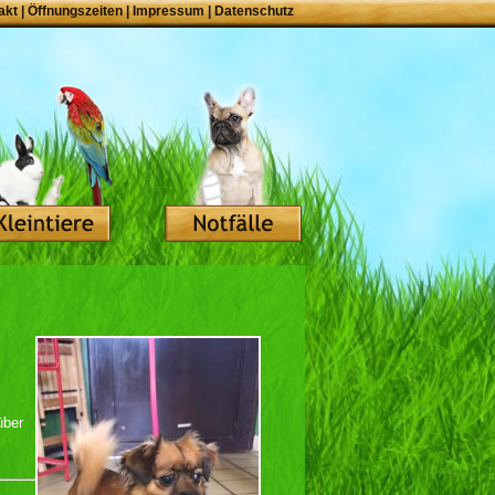
akt
|
Öffnungszeiten
|
Impressum
|
Datenschutz
über