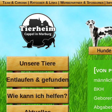
Team & Chronik
|
Ratgeber & Links
|
Werbepartner & Sponsoren
|
Imp
Unsere Tiere
[von p
Entlaufen & gefunden
männlic
BKH
Wie kann ich helfen?
Geboren
Abgabet