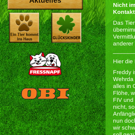
Aktuelles
Nicht im
Kontakt
Das Tie
übernimm
Vermitt
anderer 
______
Hier die
Freddy i
Wehrda 
alles in
Flöhe, w
FIV und 
nicht, s
Anfängli
nun doc
wir schw
soll gez