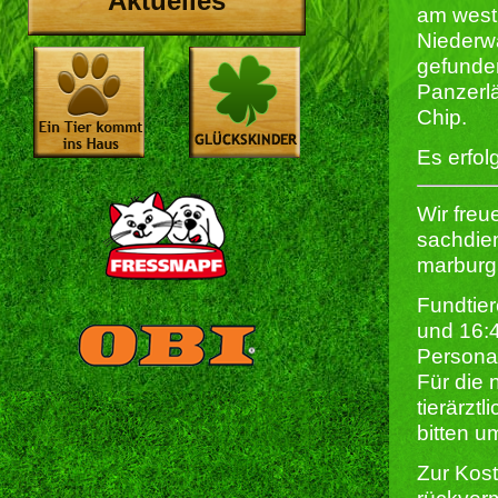
Aktuelles
am west
Niederw
gefunde
Panzerl
Chip.
Es erfol
Wir freu
sachdien
marburg
Fundtier
und 16:
Persona
Für die 
tierärzt
bitten u
Zur Kost