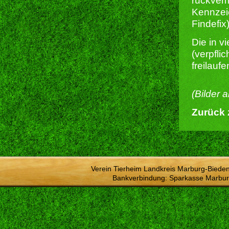
rückverm
Kennzeic
Findefix)
Die in 
(verpfli
freilauf
(Bilder 
Zurück 
Verein Tierheim Landkreis Marburg-Bieden
Bankverbindung: Sparkasse Marbur