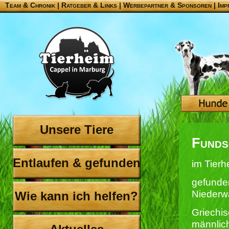
Team & Chronik
|
Ratgeber & Links
|
Werbepartner & Sponsoren
|
Imp
Unsere Tiere
Funds
Entlaufen & gefunden
im Tierh
gefunden
Niederw
Wie kann ich helfen?
Griechis
männlic