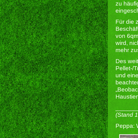
zu häufi
eingesch
Für die 
Beschäf
von 6qm,
wird, ni
mehr zus
Des weit
Pellet-/
und eine
beachten
„Beobach
Haustier
______
(Stand 
Peppa: W