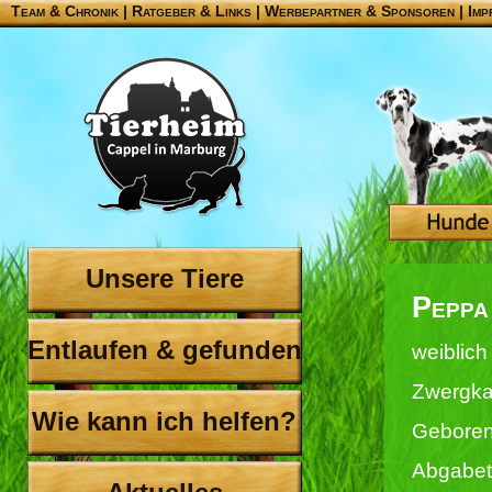
Team & Chronik
|
Ratgeber & Links
|
Werbepartner & Sponsoren
|
Imp
Unsere Tiere
Peppa
Entlaufen & gefunden
weiblich
Zwergka
Wie kann ich helfen?
Geboren
Abgabet