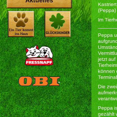
Aktuelles
Kastriert
(Peppa)
Im Tierh
______
Peppa 
aufgrund
Umstände
Vermittl
jetzt auf
Tierheim
können 
Termina
Die zwei
aufmerks
verantwo
Peppa i
gezählt 