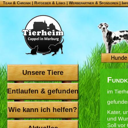
Team & Chronik
|
Ratgeber & Links
|
Werbepartner & Sponsoren
|
Imp
Unsere Tiere
Fundk
Entlaufen & gefunden
im Tierh
gefunde
Wie kann ich helfen?
Kater, u
und Wun
Soll vor