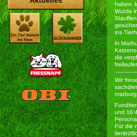
Aktuelles
haben. 
Wurde in
Stauffen
gesiche
ins Tier
In Marbur
Katzens
die verp
freilauf
Wir freu
sachdien
marburg
Fundtier
und 16:
Persona
Für die 
tierärzt