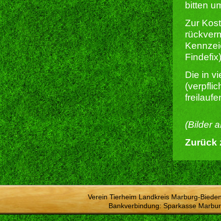
bitten u
Zur Kost
rückverm
Kennzeic
Findefix)
Die in 
(verpfli
freilauf
(Bilder 
Zurück 
Verein Tierheim Landkreis Marburg-Bieden
Bankverbindung: Sparkasse Marbur