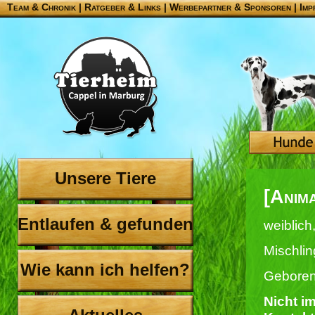
Team & Chronik
|
Ratgeber & Links
|
Werbepartner & Sponsoren
|
Imp
Unsere Tiere
[Anim
Entlaufen & gefunden
weiblich,
Mischlin
Wie kann ich helfen?
Geboren
Nicht im