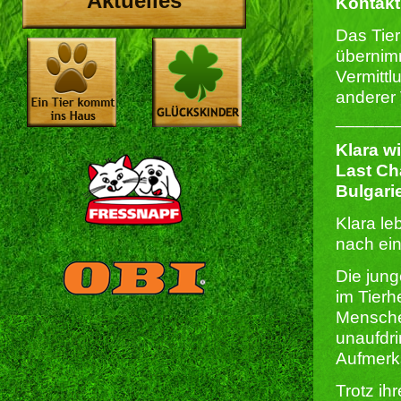
Aktuelles
Kontakt
Das Tie
übernimm
Vermitt
anderer 
______
Klara w
Last Ch
Bulgari
Klara le
nach ein
Die jun
im Tierh
Menschen
unaufdri
Aufmerk
Trotz ih