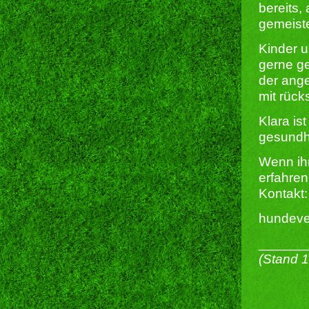
bereits,
gemeiste
Kinder u
gerne ge
der ange
mit rück
Klara is
gesundhe
Wenn ihr
erfahre
Kontakt:
hundeve
______
(Stand 