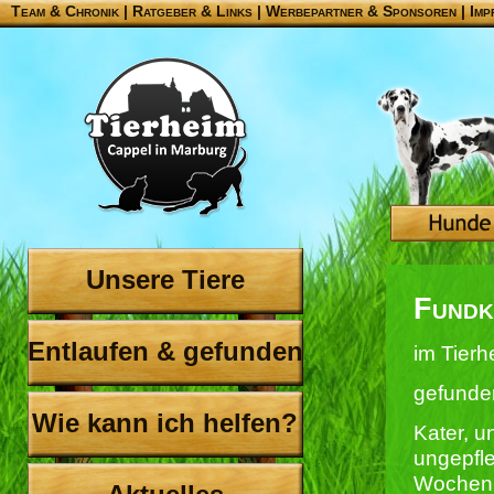
Team & Chronik
|
Ratgeber & Links
|
Werbepartner & Sponsoren
|
Imp
Unsere Tiere
Fundk
Entlaufen & gefunden
im Tierh
gefunde
Wie kann ich helfen?
Kater, un
ungepfle
Wochen 