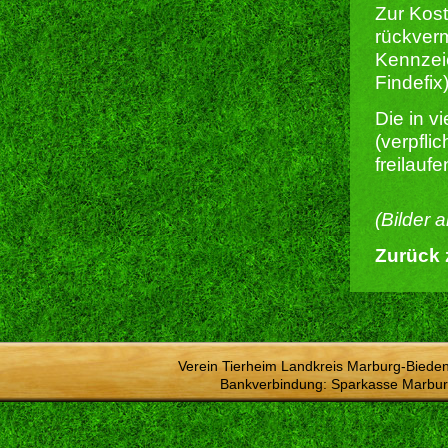
Zur Kost
rückverm
Kennzeic
Findefix)
Die in 
(verpfli
freilauf
(Bilder 
Zurück 
Verein Tierheim Landkreis Marburg-Bieden
Bankverbindung: Sparkasse Marbur