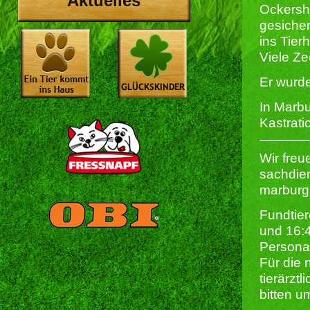
Aktuelles
Ockershä
gesiche
ins Tier
Viele Ze
Er wurde
In Marbu
Kastrati
Wir freu
sachdien
marburg
Fundtier
und 16:
Persona
Für die 
tierärzt
bitten u