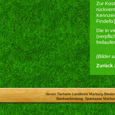
Zur Kost
rückverm
Kennzeic
Findefix)
Die in 
(verpfli
freilauf
(Bilder 
Zurück 
Verein Tierheim Landkreis Marburg-Bieden
Bankverbindung: Sparkasse Marbur