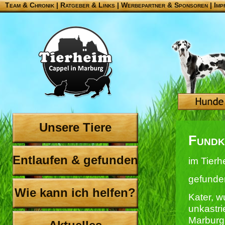
Team & Chronik
|
Ratgeber & Links
|
Werbepartner & Sponsoren
|
Imp
Unsere Tiere
Fundk
Entlaufen & gefunden
im Tierh
gefunde
Wie kann ich helfen?
Kater, w
unkastri
Marburg