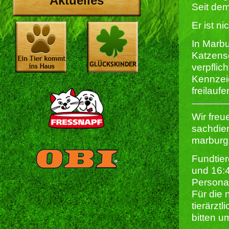
Aktuelles
Seit dem
Er ist ni
In Marbur
Katzensc
verpflic
Kennzei
freilauf
Wir freu
sachdien
marburg
Fundtier
und 16:
Persona
Für die 
tierärzt
bitten u