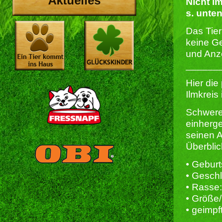
Aktuelles
Nicht im
s. unten
Das Tie
keine Ge
und Anz
______
Hier die
Ilmkreis
Schwere
einherg
seinen A
Überblic
• Gebur
• Geschl
• Rasse:
• Größe/
• geimpf