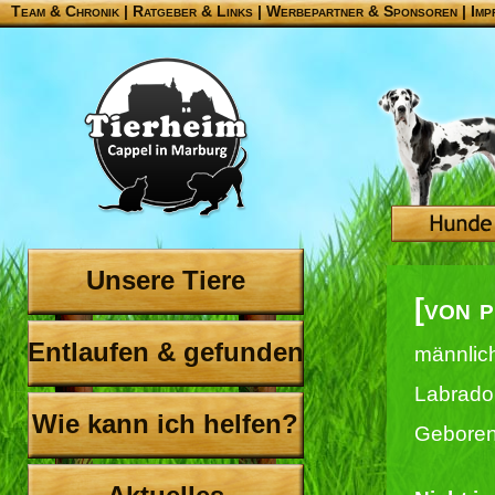
Team & Chronik
|
Ratgeber & Links
|
Werbepartner & Sponsoren
|
Imp
Unsere Tiere
[von p
Entlaufen & gefunden
männlic
Labrado
Wie kann ich helfen?
Geboren