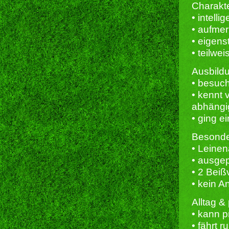
Charakt
• intelli
• aufme
• eigens
• teilwe
Ausbild
• besuch
• kennt
abhängig
• ging e
Besonder
• Leine
• ausgep
• 2 Beiß
• kein 
Alltag &
• kann p
• fährt r