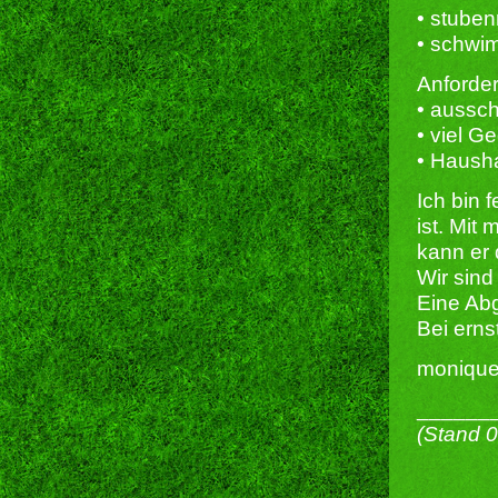
• stuben
• schwi
Anforde
• aussch
• viel 
• Hausha
Ich bin 
ist. Mit
kann er
Wir sind
Eine Abg
Bei erns
monique
______
(Stand 