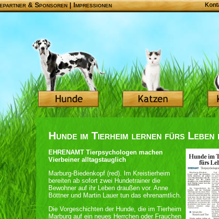
epartner & Sponsoren
|
Impressionen
Kont
Hunde im Tierheim lernen fürs Leben
EHRENAMT Tierpsychologen machen
Vierbeiner alltagstauglich
Marburg-Biedenkopf (red). Im Kreistierheim
bereiten ab sofort zwei Hundetrainer die
Bewohner auf ihr Leben draußen vor. Anne
Böttner und Martin Lauer tun das ehrenamtlich.
Die Vorgeschichten der Hunde, die im Tierheim
Marburg auf ein neues Herrchen oder Frauchen