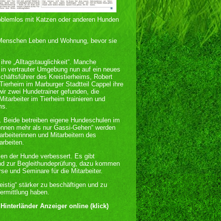
roblemlos mit Katzen oder anderen Hunden
n Menschen Leben und Wohnung, bevor sie
 ihre „Alltagstauglichkeit“. Manche
 in vertrauter Umgebung nun auf ein neues
häftsführer des Kreistierheims, Robert
Tierheim im Marburger Stadtteil Cappel ihre
ir zwei Hundetrainer gefunden, die
itarbeiter im Tierheim trainieren und
ms.
. Beide betreiben eigene Hundeschulen im
önnen mehr als nur Gassi-Gehen“ werden
rbeiterinnen und Mitarbeitern des
arbeiten.
en der Hunde verbessert. Es gibt
nd zur Begleithundeprüfung, dazu kommen
e und Seminare für die Mitarbeiter.
eistig“ stärker zu beschäftigen und zu
ermittlung haben.
–
Hinterländer Anzeiger online (klick)