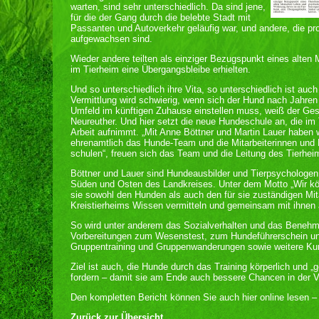
warten, sind sehr unterschiedlich. Da sind jene,
für die der Gang durch die belebte Stadt mit
Passanten und Autoverkehr geläufig war, und andere, die p
aufgewachsen sind.
Wieder andere teilten als einziger Bezugspunkt eines alte
im Tierheim eine Übergangsbleibe erhielten.
Und so unterschiedlich ihre Vita, so unterschiedlich ist auch
Vermittlung wird schwierig, wenn sich der Hund nach Jahren
Umfeld im künftigen Zuhause einstellen muss, weiß der Gesc
Neureuther. Und hier setzt die neue Hundeschule an, die im 
Arbeit aufnimmt. „Mit Anne Böttner und Martin Lauer haben w
ehrenamtlich das Hunde-Team und die Mitarbeiterinnen und M
schulen“, freuen sich das Team und die Leitung des Tierhei
Böttner und Lauer sind Hundeausbilder und Tierpsychologen
Süden und Osten des Landkreises. Unter dem Motto „Wir k
sie sowohl den Hunden als auch den für sie zuständigen Mita
Kreistierheims Wissen vermitteln und gemeinsam mit ihnen 
So wird unter anderem das Sozialverhalten und das Benehm
Vorbereitungen zum Wesenstest, zum Hundeführerschein u
Gruppentraining und Gruppenwanderungen sowie weitere Kurs
Ziel ist auch, die Hunde durch das Training körperlich und „g
fordern – damit sie am Ende auch bessere Chancen in der V
Den kompletten Bericht können Sie auch hier online lesen 
Zurück zur Übersicht