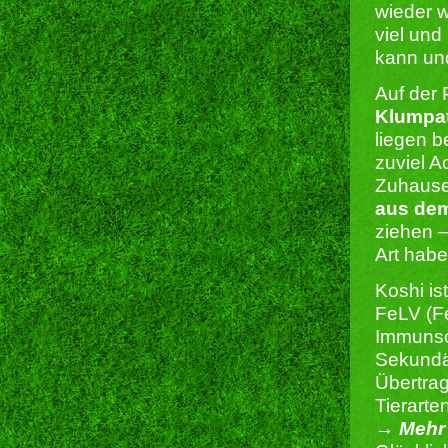
wieder w
viel und
kann und
Auf der 
Klumpa
liegen b
zuviel A
Zuhause.
aus dem
ziehen –
Art habe
Koshi is
FeLV (Fe
Immunsc
Sekundä
Übertrag
Tierarte
→ Mehr 