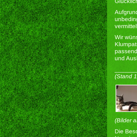
Glücklic
Aufgrund
unbeding
vermitte
Wir wün
Klumpat
passende
und Ausl
______
(Stand 
(Bilder 
Die Besc