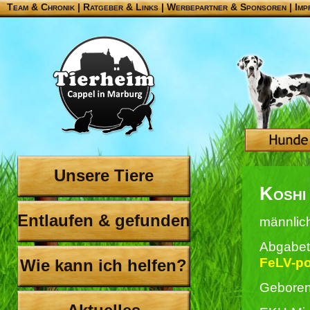
Team & Chronik
|
Ratgeber & Links
|
Werbepartner & Sponsoren
|
Imp
Unsere Tiere
Koshi
Entlaufen & gefunden
männlic
Abgabet
FeLV-po
Wie kann ich helfen?
Geboren