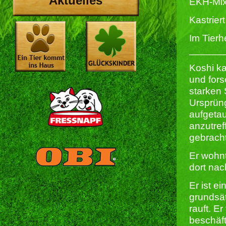
Aktuelles
EKH-Mix,
Kastriert 
Im Tierh
______
Koshi ka
und fors
starken 
Ursprüng
aufgetau
anzutref
gebrach
Er wohnt
dort na
Er ist e
grundsätz
rauft. E
beschäft