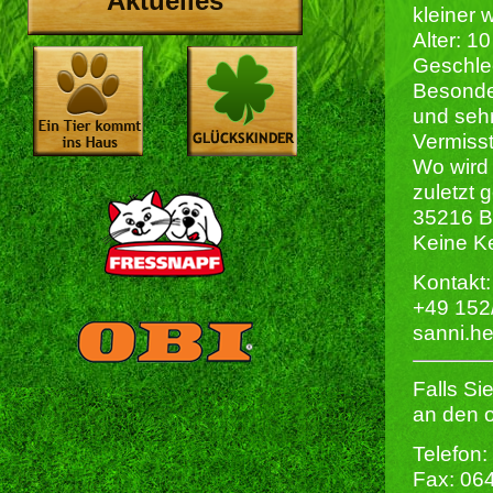
Aktuelles
kleiner 
Alter: 10
Geschlec
Besonde
und sehr
Vermisst
Wo wird 
zuletzt
35216 B
Keine K
Kontakt:
+49 152
sanni.h
Falls Si
an den o
Telefon:
Fax: 06