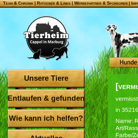
Team & Chronik
|
Ratgeber & Links
|
Werbepartner & Sponsoren
|
Imp
Unsere Tiere
[vermi
Entlaufen & gefunden
vermisst
in 3521
Wie kann ich helfen?
Name: R
Art/Ras
Farbe/Z