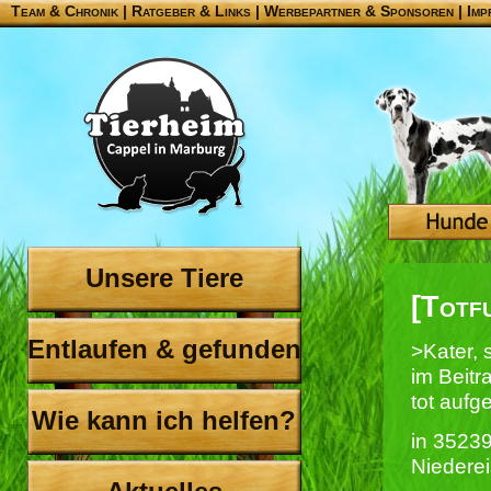
Team & Chronik
|
Ratgeber & Links
|
Werbepartner & Sponsoren
|
Imp
Unsere Tiere
[Totf
Entlaufen & gefunden
>Kater, 
im Beitr
tot auf
Wie kann ich helfen?
in 35239
Niedere