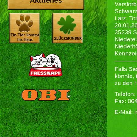
Aktuelles
Verstorb
Schwarz
Latz. To
20.01.2
35239 S
Niedere
Niederhö
Kennzei
Falls Si
könnte, 
zu den H
Telefon:
Fax: 06
E-Mail: 