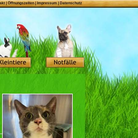
akt
|
Öffnungszeiten
|
Impressum
|
Datenschutz