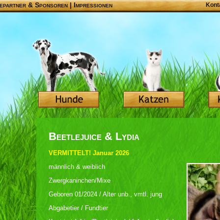
epartner & Sponsoren
|
Impressionen
Kont
Beetlejuice & Lydia
VERMITTELT! Januar 2026
männlich & weiblich
Zwergkaninchen/Mixe
Geboren 01/2024 / Alter unb., vmtl. jung
Abgabetier / Fundtier