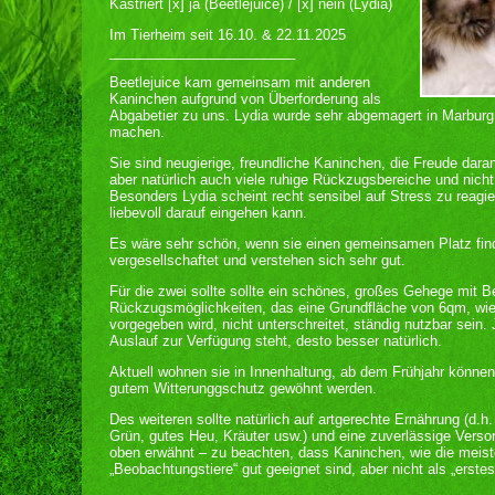
Kastriert [x] ja (Beetlejuice) / [x] nein (Lydia)
Im Tierheim seit 16.10. & 22.11.2025
________________________
Beetlejuice kam gemeinsam mit anderen
Kaninchen aufgrund von Überforderung als
Abgabetier zu uns. Lydia wurde sehr abgemagert in Marburg 
machen.
Sie sind neugierige, freundliche Kaninchen, die Freude dar
aber natürlich auch viele ruhige Rückzugsbereiche und nich
Besonders Lydia scheint recht sensibel auf Stress zu reagi
liebevoll darauf eingehen kann.
Es wäre sehr schön, wenn sie einen gemeinsamen Platz fin
vergesellschaftet und verstehen sich sehr gut.
Für die zwei sollte sollte ein schönes, großes Gehege mit 
Rückzugsmöglichkeiten, das eine Grundfläche von 6qm, wie 
vorgegeben wird, nicht unterschreitet, ständig nutzbar sein.
Auslauf zur Verfügung steht, desto besser natürlich.
Aktuell wohnen sie in Innenhaltung, ab dem Frühjahr könne
gutem Witterunggschutz gewöhnt werden.
Des weiteren sollte natürlich auf artgerechte Ernährung (d.h.
Grün, gutes Heu, Kräuter usw.) und eine zuverlässige Verso
oben erwähnt – zu beachten, dass Kaninchen, wie die meiste
„Beobachtungstiere“ gut geeignet sind, aber nicht als „erstes