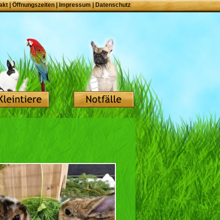
akt
|
Öffnungszeiten
|
Impressum
|
Datenschutz