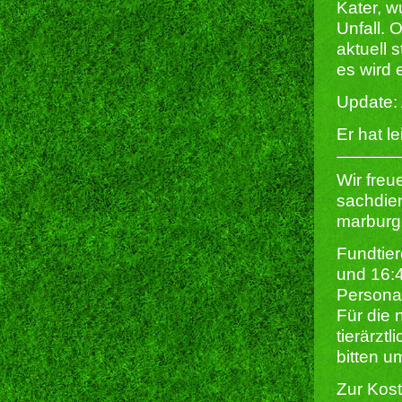
Kater, 
Unfall. 
aktuell 
es wird e
Update: 
Er hat l
Wir freu
sachdien
marburg
Fundtier
und 16:
Persona
Für die 
tierärzt
bitten u
Zur Kost