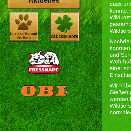
Aktuelles
dass un
könnte,
Wildkatz
gestern 
Wildtier
Nachdem 
konnten 
und Schä
Wehrhaft
einer sc
Einschä
Wir habe
Gießen g
werden k
Wildtier
normale
____