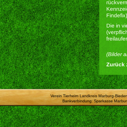
rückverm
Kennzeic
Findefix)
Die in 
(verpfli
freilauf
(Bilder 
Zurück 
Verein Tierheim Landkreis Marburg-Bieden
Bankverbindung: Sparkasse Marbur