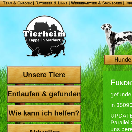
Team & Chronik
|
Ratgeber & Links
|
Werbepartner & Sponsoren
|
Imp
Unsere Tiere
Fundk
Entlaufen & gefunden
gefunde
in 3509
Wie kann ich helfen?
UPDATE
Parallel
uns bere