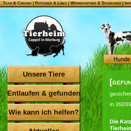
Team & Chronik
|
Ratgeber & Links
|
Werbepartner & Sponsoren
|
Imp
Unsere Tiere
[gefu
Entlaufen & gefunden
gesiche
in 3503
Wie kann ich helfen?
Die Katz
Tierhei