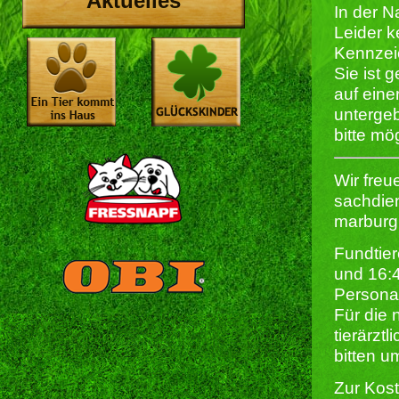
Aktuelles
In der N
Leider k
Kennzei
Sie ist 
auf eine
untergeb
bitte mö
Wir freu
sachdien
marburg
Fundtier
und 16:
Persona
Für die 
tierärzt
bitten u
Zur Kost