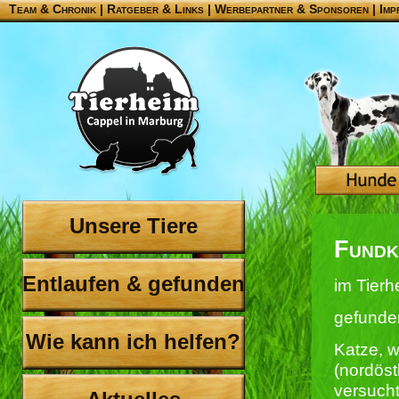
Team & Chronik
|
Ratgeber & Links
|
Werbepartner & Sponsoren
|
Imp
Unsere Tiere
Fundk
Entlaufen & gefunden
im Tierh
gefunde
Wie kann ich helfen?
Katze, w
(nordöst
versuch