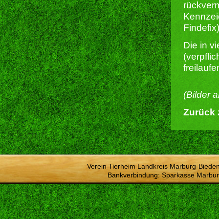
rückverm
Kennzeic
Findefix)
Die in 
(verpfli
freilauf
(Bilder 
Zurück 
Verein Tierheim Landkreis Marburg-Bieden
Bankverbindung: Sparkasse Marbur