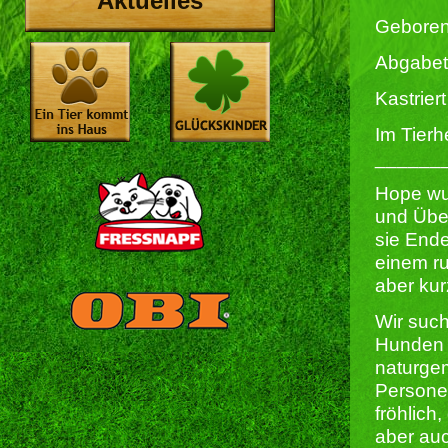
Aktuelles
Geboren
Abgabet
Kastriert 
Im Tierh
______
Hope wu
und Über
sie End
einem ru
aber kur
Wir such
Hunden h
naturge
Personen
fröhlich
aber auc