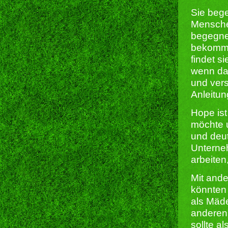
Sie bege
Menschen
begegnen
bekommt,
findet s
wenn das
und vers
Anleitun
Hope ist
möchte u
und deu
Unterneh
arbeiten
Mit ande
könnten 
als Mäde
anderen 
sollte 