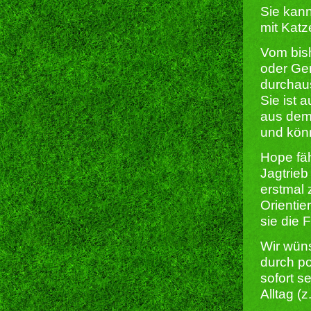
Sie kan
mit Kat
Vom bish
oder Ger
durchaus
Sie ist 
aus dem 
und könn
Hope fäh
Jagtrieb
erstmal 
Orientie
sie die
Wir wüns
durch po
sofort s
Alltag (