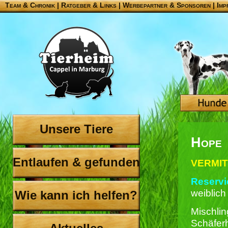
Team & Chronik
|
Ratgeber & Links
|
Werbepartner & Sponsoren
|
Imp
Unsere Tiere
Hope
Entlaufen & gefunden
VERMIT
Reservie
weiblich
Wie kann ich helfen?
Mischlin
Schäfer