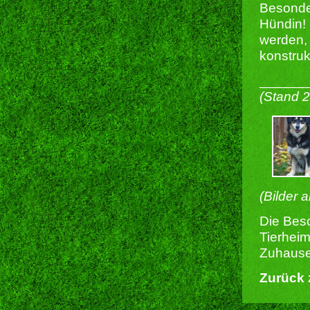
Besonder
Hündin! 
werden, 
konstruk
______
(Stand 
(Bilder 
Die Besc
Tierheim
Zuhause 
Zurück 