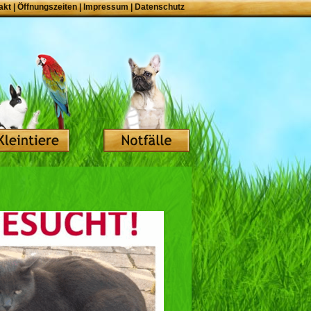
akt
|
Öffnungszeiten
|
Impressum
|
Datenschutz