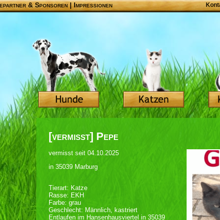
epartner & Sponsoren
|
Impressionen
Kont
[vermisst] Pepe
vermisst seit 04.10.2025
in 35039 Marburg
Tierart: Katze
Rasse: EKH
Farbe: grau
Geschlecht: Männlich, kastriert
Entlaufen im Hansenhausviertel in 35039