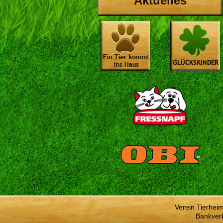
Aktuelles
Verein Tierhei
Bankver