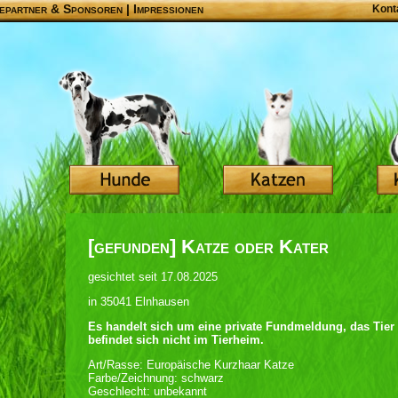
epartner & Sponsoren
|
Impressionen
Kont
[gefunden] Katze oder Kater
gesichtet seit 17.08.2025
in 35041 Elnhausen
Es handelt sich um eine private Fundmeldung, das Tier
befindet sich nicht im Tierheim.
Art/Rasse: Europäische Kurzhaar Katze
Farbe/Zeichnung: schwarz
Geschlecht: unbekannt