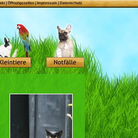
akt
|
Öffnungszeiten
|
Impressum
|
Datenschutz