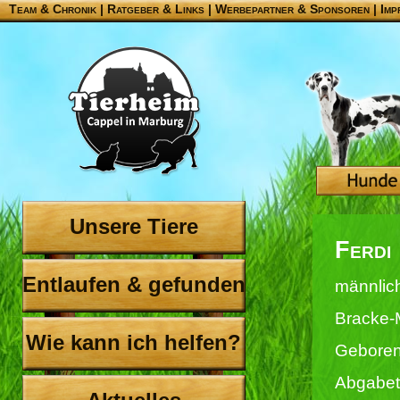
Team & Chronik
|
Ratgeber & Links
|
Werbepartner & Sponsoren
|
Imp
Unsere Tiere
Ferdi
Entlaufen & gefunden
männlic
Bracke-
Wie kann ich helfen?
Geboren
Abgabet