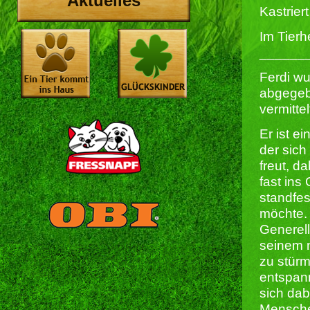
Aktuelles
Kastriert 
Im Tierh
______
Ferdi w
abgegeb
vermitte
Er ist e
der sic
freut, d
fast ins
standfes
möchte.
Generell
seinem n
zu stürm
entspann
sich dab
Menschen