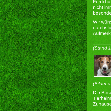
Ferdi ha
nicht im
besonder
Wir wün
durchsta
Aufmerk
______
(Stand 
(Bilder 
Die Besc
Tierheim
Zuhause 