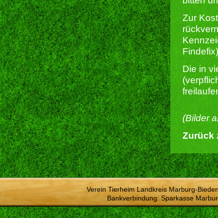
bitten u
Zur Kost
rückverm
Kennzeic
Findefix)
Die in 
(verpfli
freilauf
(Bilder 
Zurück 
Verein Tierheim Landkreis Marburg-Bieden
Bankverbindung: Sparkasse Marbur