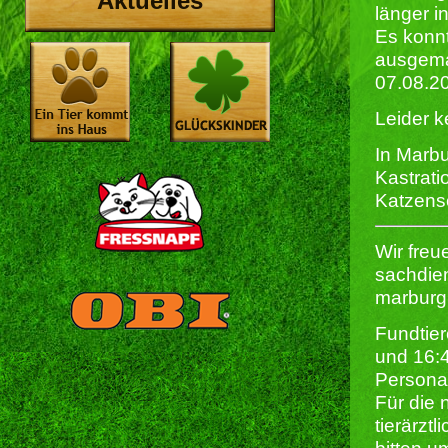
Aktuelles
länger i
Es konnt
ausgema
07.08.20
Leider 
In Marbu
Kastrati
Katzens
Wir freu
sachdien
marburg
Fundtier
und 16:
Persona
Für die 
tierärzt