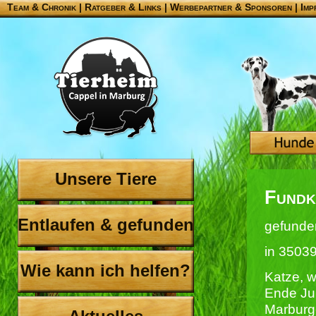
Team & Chronik
|
Ratgeber & Links
|
Werbepartner & Sponsoren
|
Imp
Unsere Tiere
Fundk
Entlaufen & gefunden
gefunde
in 3503
Wie kann ich helfen?
Katze, w
Ende Jul
Marburg-