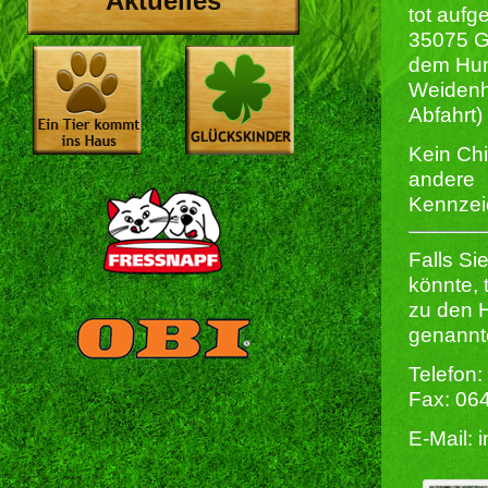
Aktuelles
tot aufg
35075 G
dem Hun
Weiden
Abfahrt)
Kein Chi
andere
Kennzeic
Falls Si
könnte, 
zu den H
genannt
Telefon:
Fax: 06
E-Mail: 