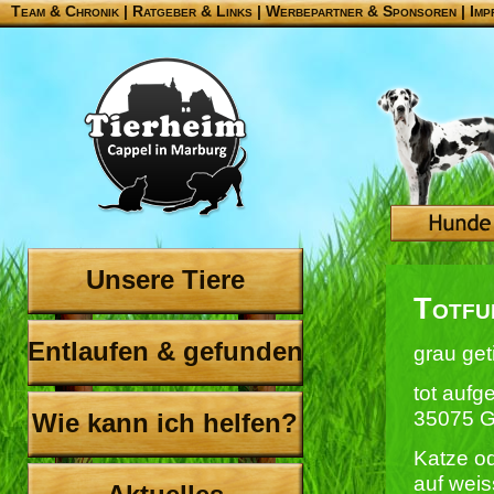
Team & Chronik
|
Ratgeber & Links
|
Werbepartner & Sponsoren
|
Imp
Unsere Tiere
Totfu
Entlaufen & gefunden
grau get
tot auf
35075 G
Wie kann ich helfen?
Katze od
auf weis