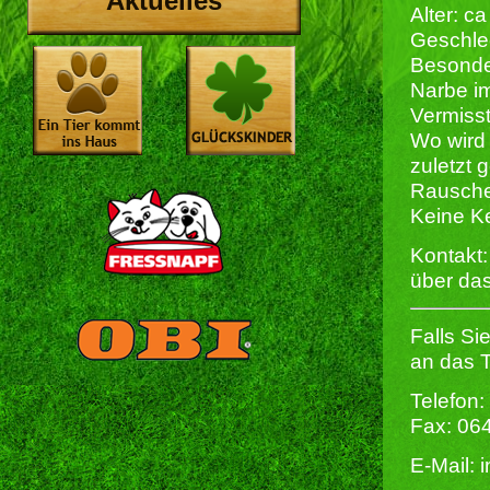
Aktuelles
Alter: c
Geschlech
Besonde
Narbe im
Vermisst
Wo wird 
zuletzt
Rausch
Keine K
Kontakt:
über das
Falls Si
an das T
Telefon:
Fax: 06
E-Mail: 