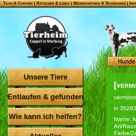
Team & Chronik
|
Ratgeber & Links
|
Werbepartner & Sponsoren
|
Imp
Unsere Tiere
[vermi
Entlaufen & gefunden
vermisst
in 3528
Wie kann ich helfen?
Name: M
Art/Ras
Farbe/Ze