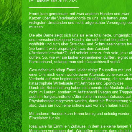
Im Tierheim seit 26.06.2025
________________________
Emmi kam gemeinsam mit zwei anderen Hunden und zwei
Katzen über die Veterinärbehörde zu uns, sie hatten unter
widrigsten Umständen und nicht artgerechter Versorgung le
müssen.
Die alte Dame zeigt sich uns als eine total nette, umgänglic
und menschenbezogene Hündin, die sich sofort bei jedem
wohlfühlt und sich über Streichel- und Schmuseeinheiten fre
Sie kommt wohl ursprünglich aus dem Ausland
(/Auslandstierschutz?) und scheint sehr zu froh sein, jetzt a
dürfen. So, wie wir sie bisher kennenlernen durften, eignet 
Familienhund, solange man sich rücksichtsvoll verhält.
Gesundheitlich bringt Emmi leider einige Baustellen mit und
einer Omi noch einen wunderbaren Alterssitz schenken zu kö
Verdacht auf eine beginnende Kehlkopflähmung, die sie aber 
katastrophale Wirbelsäule mit Arthrose und Spondylose.
Durch die Schonhaltung haben sich bereits die Muskeln abg
nicht im Laufen, sondern im Aufstehen/Hinlegen und Trepp
auch im fortgeschrittenen Alter sollte im neuen Zuhause a
Physiotherapie eingesetzt werden, damit sie Erleichterung ver
also, dass sie noch eine schöne Zeit vor sich haben kann!
Mit anderen Hunden kann Emmi kernig und unleidig werden, 
Einzelplatz für sie.
Ideal wäre für Emmi ein Zuhause, in dem sie keine langen T
Menschen verbringen darf. Wir hoffen so sehr, dass die lie