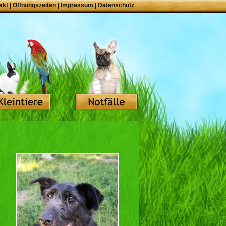
akt
|
Öffnungszeiten
|
Impressum
|
Datenschutz