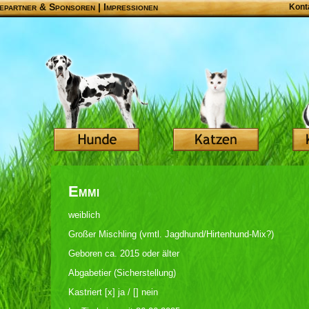
epartner & Sponsoren
|
Impressionen
Kont
Emmi
weiblich
Großer Mischling (vmtl. Jagdhund/Hirtenhund-Mix?)
Geboren ca. 2015 oder älter
Abgabetier (Sicherstellung)
Kastriert [x] ja / [] nein