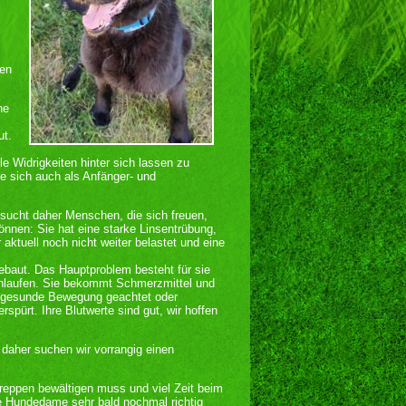
ben
he
ut.
lle Widrigkeiten hinter sich lassen zu
sie sich auch als Anfänger- und
 sucht daher Menschen, die sich freuen,
nnen: Sie hat eine starke Linsentrübung,
aktuell noch nicht weiter belastet und eine
ebaut. Das Hauptproblem besteht für sie
enlaufen. Sie bekommt Schmerzmittel und
uf gesunde Bewegung geachtet oder
spürt. Ihre Blutwerte sind gut, wir hoffen
daher suchen wir vorrangig einen
reppen bewältigen muss und viel Zeit beim
be Hundedame sehr bald nochmal richtig