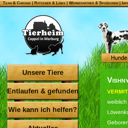
Team & Chronik
|
Ratgeber & Links
|
Werbepartner & Sponsoren
|
Imp
Unsere Tiere
Vishn
Entlaufen & gefunden
VERMIT
weiblich
Wie kann ich helfen?
Löwenko
Geboren