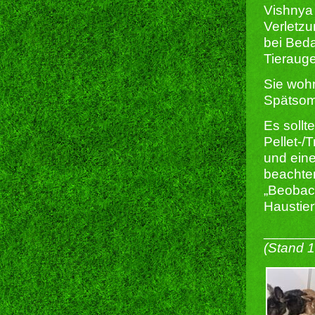
Vishnya 
Verletzu
bei Beda
Tierauge
Sie wohn
Spätsom
Es sollt
Pellet-/
und eine
beachten
„Beobach
Haustier
______
(Stand 