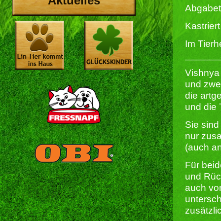
Aktuelles
Abgabet
Kastriert 
Im Tierh
______
Vishnya
und zwei
die artg
und die 
Sie sind
nur zus
(auch an
Für beid
und Rüc
auch von
untersch
zusätzli