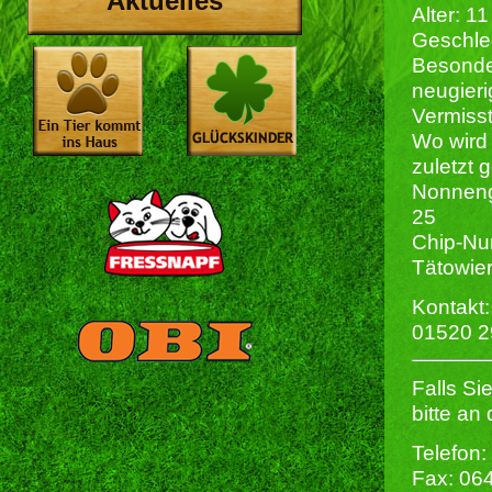
Aktuelles
Alter: 1
Geschlec
Besonde
neugieri
Vermisst
Wo wird 
zuletzt
Nonnen
25
Chip-Nu
Tätowie
Kontakt:
01520 2
Falls S
bitte an
Telefon:
Fax: 06