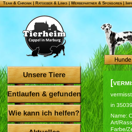
Team & Chronik
|
Ratgeber & Links
|
Werbepartner & Sponsoren
|
Imp
Unsere Tiere
[verm
Entlaufen & gefunden
vermisst
in 3503
Wie kann ich helfen?
Name: C
Art/Ras
Farbe/Z