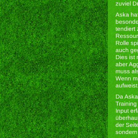
zuviel D
Aska ha
besonde
tendiert
Ressourc
Rolle sp
auch ge
Dies ist
aber Agg
muss al
Wenn man
aufweist
Da Aska 
Training
Input er
überhaup
der Seit
sondern 