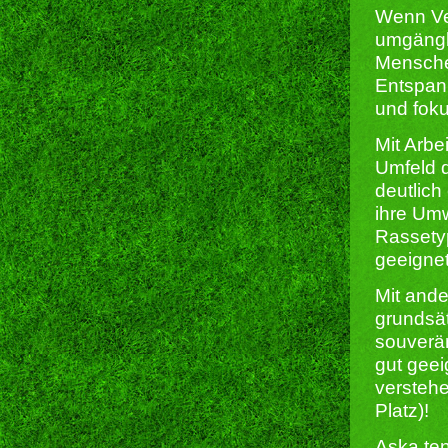
Wenn Ve
umgängli
Menschen
Entspann
und foku
Mit Arbe
Umfeld 
deutlich
ihre Um
Rassetyp
geeignet
Mit ande
grundsät
souverän
gut geei
versteh
Platz)!
Aska ten