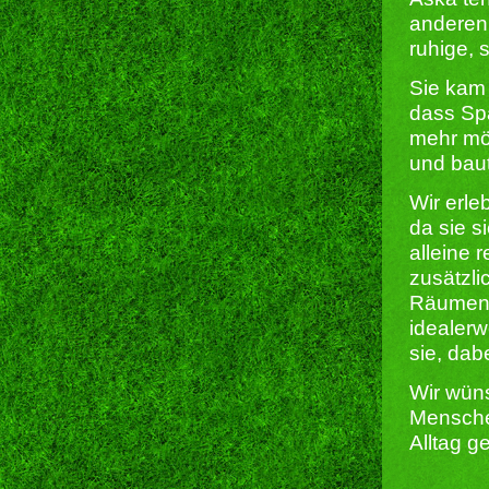
anderen
ruhige, 
Sie kam 
dass Spa
mehr mög
und bau
Wir erle
da sie s
alleine r
zusätzli
Räumen 
idealerw
sie, dab
Wir wüns
Mensche
Alltag g
______