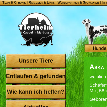
Team & Chronik
|
Ratgeber & Links
|
Werbepartner & Sponsoren
|
Imp
Unsere Tiere
Aska
Entlaufen & gefunden
weiblich
Schäfer
Mix, 58
Wie kann ich helfen?
Geboren