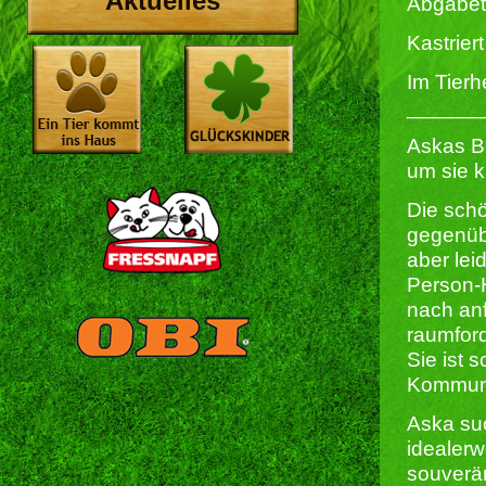
Aktuelles
Abgabet
Kastriert 
Im Tierh
______
Askas Be
um sie k
Die schö
gegenüb
aber lei
Person-H
nach anf
raumfor
Sie ist 
Kommunik
Aska su
idealerw
souverän