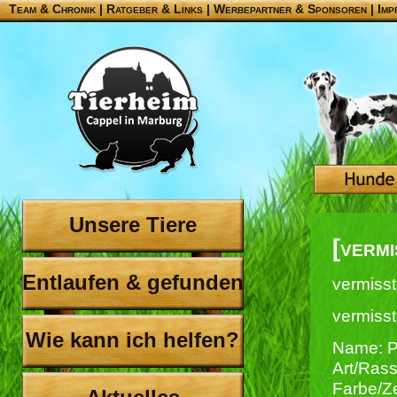
Team & Chronik
|
Ratgeber & Links
|
Werbepartner & Sponsoren
|
Imp
Unsere Tiere
[verm
Entlaufen & gefunden
vermisst
vermiss
Wie kann ich helfen?
Name: P
Art/Ras
Farbe/Z