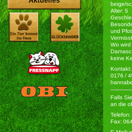
Aktuelles
beige/s
Alter: 5
Geschlec
Besonde
und Pfot
Vermisst
Wo wird 
Damasc
keine K
Kontakt:
0176 / 
hannabe
Falls Si
an die 
Telefon:
Fax: 06