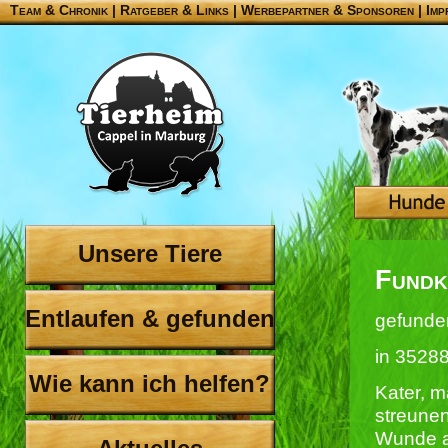
Team & Chronik
|
Ratgeber & Links
|
Werbepartner & Sponsoren
|
Imp
Unsere Tiere
Fundk
Entlaufen & gefunden
gefunde
in 35288
Wie kann ich helfen?
Kater, m
streunen
Wunde a