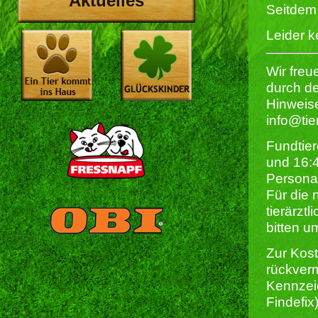
Aktuelles
Seitdem
Leider 
Wir fre
durch de
Hinweis
info@tie
Fundtier
und 16:
Persona
Für die 
tierärzt
bitten u
Zur Kost
rückverm
Kennzeic
Findefix)