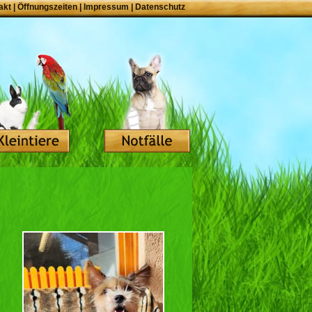
akt
|
Öffnungszeiten
|
Impressum
|
Datenschutz