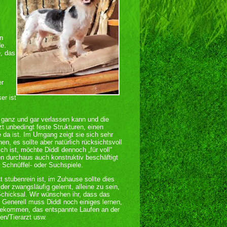
n
e.
e, das
er
er ist
 ganz und gar verlassen kann und die
tzt unbedingt feste Strukturen, einen
ie da ist. Im Umgang zeigt sie sich sehr
en, es sollte aber natürlich rücksichtsvoll
h ist, möchte Diddl dennoch „für voll“
durchaus auch konstruktiv beschäftigt
 Schnüffel- oder Suchspiele.
t stubenrein ist, im Zuhause sollte dies
ider zwangsläufig gelernt, alleine zu sein,
Schicksal. Wir wünschen ihr, dass das
d. Generell muss Diddl noch einiges lernen,
tbekommen, das entspannte Laufen an der
en/Tierarzt usw.