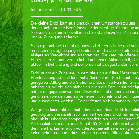
Kastriert [] ja / [x] nein (vermutlich)
Im Tierheim seit 01.03.2025
________________________
Die kleine Diddl kam aus ungücklichen Umständen zu uns, i
denen sich um ihre Bedürfnisse leider nicht gekümmert wurd
Sie sucht nun ein liebevolles und verständnisvolles Zuhaus
ihr viel Zuneigung schenkt.
Sie zeigt sich bei uns als grundsätzlich freundliche und sehr
menschenbezogene junge Hundedame, die aber bereits leid
einiges an Verwahrlosung erfahren hat. Sie kam mit offenen
Hautstellen zu uns, vermutlich durch einen Milbenbefall, dies
aktuell in Behandlung und sollte schnell ausgestanden sein.
Diddl sucht ein Zuhause, in dem sie sich auf ihre Menschen
Hundehaltung gut und langfristig überlegt ist. Sie braucht je
geregelten Alltag und die Sicherheit, dass ihre Familie für s
anhänglich, würde sich sicherlich auch als Familienhund eign
mit ihr umgegangen werden. Obwohl sie sehr klein und niedlic
genommen werden und sollte neben Kuscheln und Schmusen 
und ausgelastet werden – Terrier freuen sich besonders über
Wir gehen leider aktuell nicht davon aus, dass Diddl komplet
geduldig und verständnisvoll trainiert werden. Diddl hat es le
aber nicht unbedingt entspannt sondern als sehr einsames 
Alleinebleiben noch einmal Schritt für Schritt aufgebaut wir
denn sie hat bisher auch von der Außenwelt sehr wenig mi
Leine gehört auch mit dazu, ebenso normale Alltagssituation