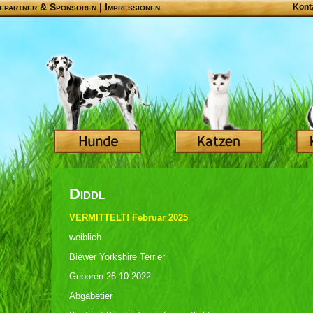
epartner & Sponsoren
|
Impressionen
Kont
Diddl
VERMITTELT! Februar 2025
weiblich
Biewer Yorkshire Terrier
Geboren 26.10.2022
Abgabetier