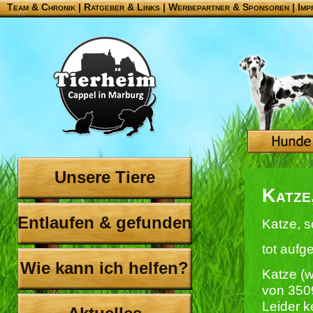
Team & Chronik
|
Ratgeber & Links
|
Werbepartner & Sponsoren
|
Imp
Unsere Tiere
Katze
Entlaufen & gefunden
Katze, s
tot auf
Wie kann ich helfen?
Katze (
von 350
Leider 