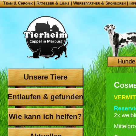
Team & Chronik
|
Ratgeber & Links
|
Werbepartner & Sponsoren
|
Imp
Unsere Tiere
Cosme
Entlaufen & gefunden
VERMIT
Reservie
2x weibl
Wie kann ich helfen?
Mittelg