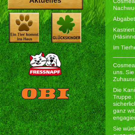
Aktuelles
Cosmeas 
Nachwuc
Abgabet
Kastriert
(Häsinn
Im Tierh
______
Cosmea 
uns. Sie
Zuhause.
Die Kani
Truppe.
sicherli
ganz wit
engagier
Sie würd