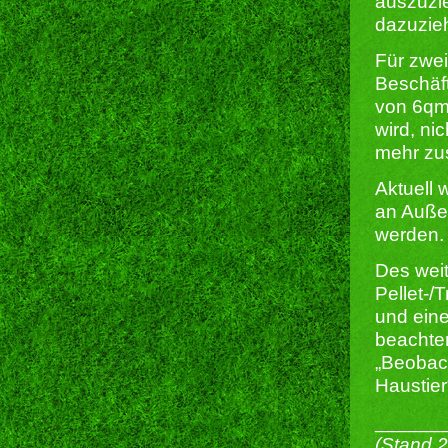
auszuzie
dazuzie
Für zwei
Beschäf
von 6qm,
wird, ni
mehr zus
Aktuell 
an Auße
werden.
Des weit
Pellet-/
und eine
beachten
„Beobach
Haustier
______
(Stand 