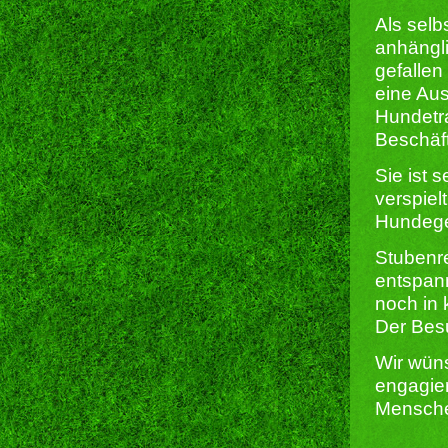
Als selb
anhängl
gefallen
eine Aus
Hundetra
Beschäft
Sie ist 
verspiel
Hundege
Stubenre
entspan
noch in 
Der Besu
Wir wüns
engagier
Mensche
______