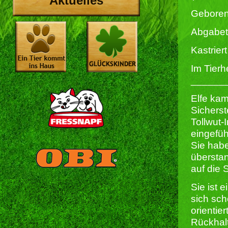
Aktuelles
Geboren
Abgabeti
Kastriert 
Im Tierh
______
Elfe kam
Sicherst
Tollwut
eingefüh
Sie habe
überstan
auf die 
Sie ist 
sich sch
orientie
Rückhal