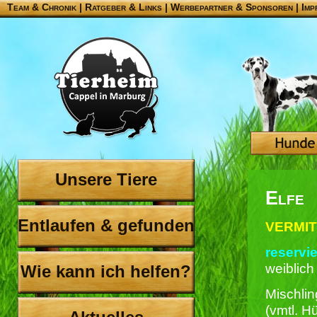
Team & Chronik
|
Ratgeber & Links
|
Werbepartner & Sponsoren
|
Imp
Unsere Tiere
Elfe
Entlaufen & gefunden
VERMIT
reservie
weiblich
Wie kann ich helfen?
Mischling
(vmtl. H