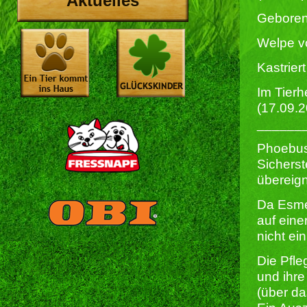
Aktuelles
Geboren
Welpe vo
Kastriert 
Im Tierh
(17.09.
______
Phoebus
Sicherst
übereign
Da Esme
auf eine
nicht ei
Die Pfle
und ihr
(über da