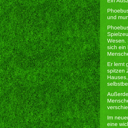
Ein Aus
Phoebus 
und munt
Phoebus 
Spielzeu
Wesen. S
sich ein
Mensche
Er lernt
spitzen
Hauses, 
selbstbe
Außerde
Mensche
verschi
Im neuen
eine wic