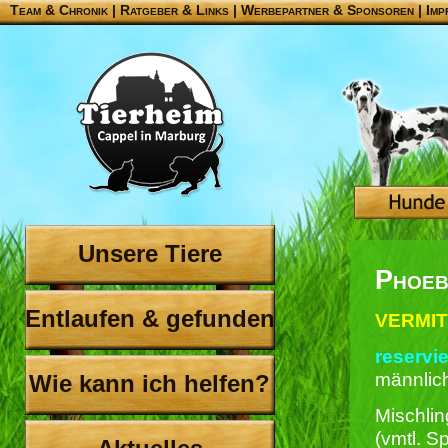
Team & Chronik
|
Ratgeber & Links
|
Werbepartner & Sponsoren
|
Imp
Unsere Tiere
Phoeb
Entlaufen & gefunden
VERMIT
reservie
männlic
Wie kann ich helfen?
Mischlin
(vmtl. S