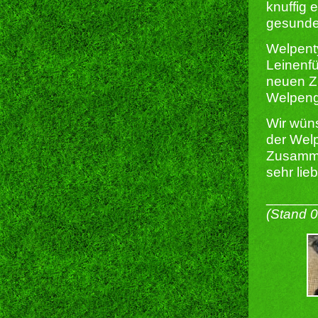
knuffig 
gesunde
Welpenty
Leinenfü
neuen Zu
Welpeng
Wir wün
der Wel
Zusammen
sehr lie
______
(Stand 