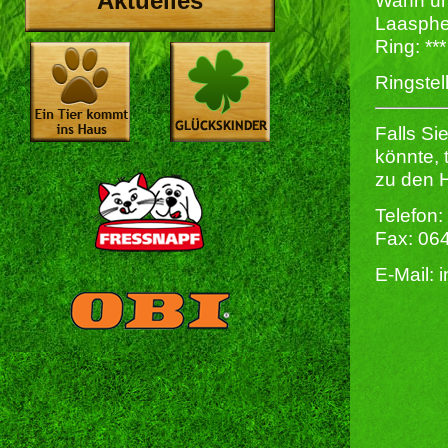
Aktuelles
Wann un
Laasph
Ring: **
Ringstel
Falls Si
könnte, 
zu den H
Telefon:
Fax: 06
E-Mail: 