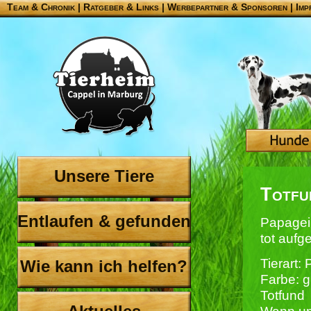
Team & Chronik
|
Ratgeber & Links
|
Werbepartner & Sponsoren
|
Imp
Unsere Tiere
Totfu
Entlaufen & gefunden
Papagei 
tot auf
Tierart:
Wie kann ich helfen?
Farbe: g
Totfund