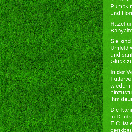
Pumpkin 
und Hone
Hazel u
Babyalt
Sie sind
Umfeld w
und sanf
Glück zu
In der V
Futterve
wieder m
einzustu
ihm deut
Die Kani
in Deuts
E.C. ist
denkbar