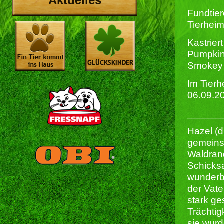
Aktuelles
Fundtier
Tierhei
Kastriert
Pumpkin)
Smokey
Im Tierh
06.09.2
______
Hazel (d
gemeins
Waldran
Schicksa
wunderba
der Vate
stark g
Trächtig
sie wurd