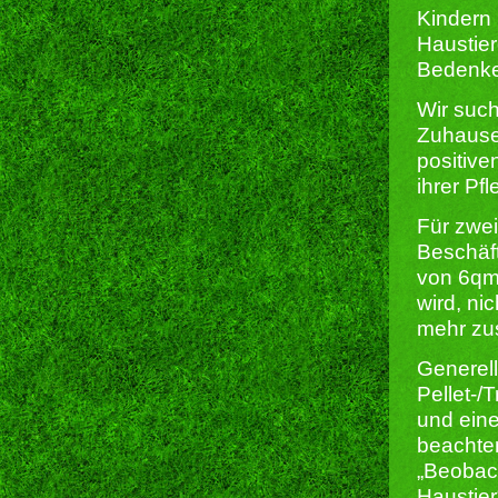
Kindern 
Haustier
Bedenk
Wir such
Zuhause 
positive
ihrer Pfl
Für zwei
Beschäf
von 6qm,
wird, ni
mehr zus
Generell
Pellet-/
und eine
beachten
„Beobach
Haustier