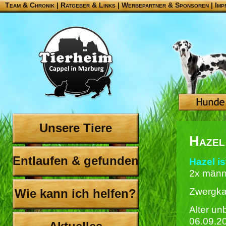
Team & Chronik
|
Ratgeber & Links
|
Werbepartner & Sponsoren
|
Imp
Unsere Tiere
Hazel
Entlaufen & gefunden
Hazel is
2x männl
Zwergka
Wie kann ich helfen?
Alter un
06.09.2