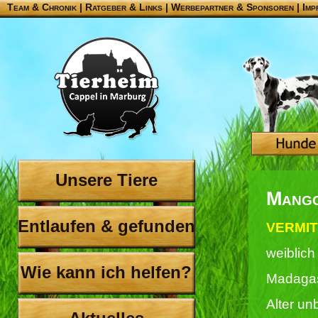
Team & Chronik
|
Ratgeber & Links
|
Werbepartner & Sponsoren
|
Imp
Unsere Tiere
Mang
Entlaufen & gefunden
VERMIT
weiblich
Wie kann ich helfen?
Madaga
Alter u