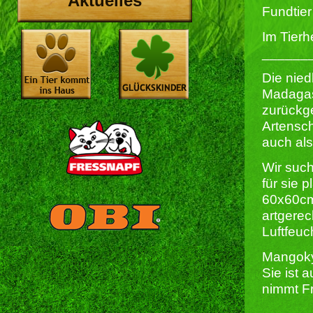
Aktuelles
Fundtier
Im Tierh
______
Die nied
Madagas
zurückg
Artensc
auch als
Wir such
für sie 
60x60cm
artgerec
Luftfeuc
Mangoky 
Sie ist 
nimmt Fr