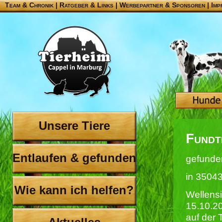
Team & Chronik
|
Ratgeber & Links
|
Werbepartner & Sponsoren
|
Imp
Unsere Tiere
Fundt
Entlaufen & gefunden
gefunde
in 3504
Wie kann ich helfen?
Wellensi
15.10.20
auf der 