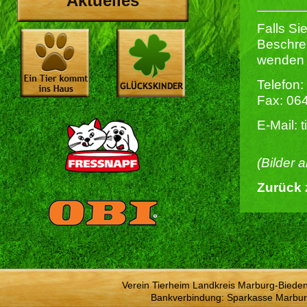
Aktuelles
Falls Si
Beschrei
wenden S
Telefon:
Fax: 06
E-Mail: 
(Bilder 
Zurück 
Verein Tierheim Landkreis Marburg-Bieden
Bankverbindung: Sparkasse Marbur