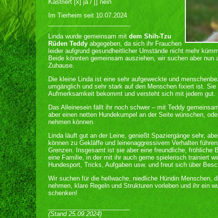
Kastriert [x] ja / [] nein
Im Tierheim seit 10.07.2024
________________________
Linda wurde gemeinsam mit
dem Shih-Tzu
Rüden Teddy
abgegeben, da sich ihr Frauchen
leider aufgrund gesundheitlicher Umstände nicht mehr kümm
Beide könnten gemeinsam ausziehen, wir suchen aber nun 
Zuhause.
Die kleine Linda ist eine sehr aufgeweckte und menschenbe
umgänglich und sehr stark auf den Menschen fixiert ist. Sie
Aufmerksamkeit bekommt und versteht sich mit jedem gut.
Das Alleinesein fällt ihr noch schwer – mit Teddy gemeinsam 
aber einen netten Hundekumpel an der Seite wünschen, oder 
nehmen können.
Linda läuft gut an der Leine, genießt Spaziergänge sehr, 
können zu Gekläffe und leinenaggressivem Verhalten führen, 
Grenzen. Insgesamt ist sie aber eine freundliche, fröhliche B
eine Familie, in der mit ihr auch gerne spielerisch trainiert wi
Hundesport, Tricks, Aufgaben usw. und freut sich über Besc
Wir suchen für die hellwache, niedliche Hündin Menschen, die
nehmen, klare Regeln und Strukturen vorleben und ihr ein 
schenken!
________________________
(Stand 25.09.2024)