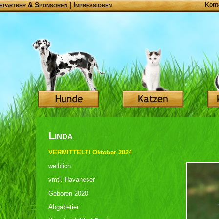
epartner & Sponsoren
|
Impressionen
Kont
Linda
VERMITTELT! Oktober 2024
weiblich
vmtl. Havaneser
Geboren 2020
Abgabetier