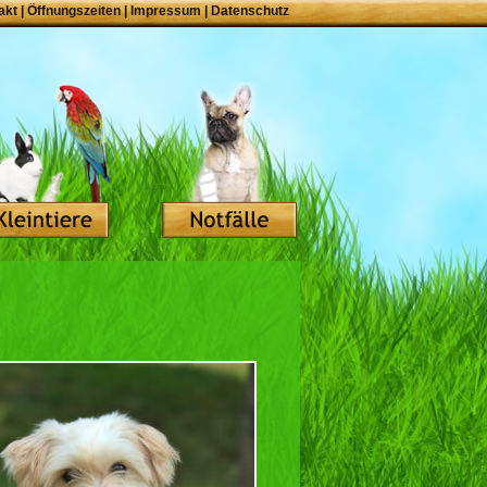
akt
|
Öffnungszeiten
|
Impressum
|
Datenschutz